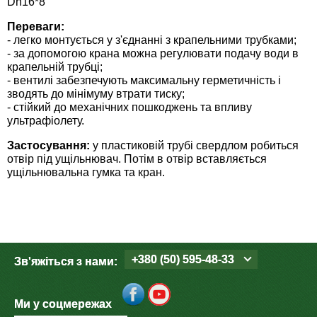
Dn16*8
Средства защиты от мух
Семена сидератов
Переваги:
- легко монтується у з'єднанні з крапельними трубками;
Средства защиты от моли
Семена табака
- за допомогою крана можна регулювати подачу води в
крапельній трубці;
Средства защиты от капустницы
- вентилі забезпечують максимальну герметичність і
Семена томатов
зводять до мінімуму втрати тиску;
- стійкий до механічних пошкоджень та впливу
Средства защиты от кротов
Семена газонной травы
ультрафіолету.
Застосування:
у пластиковій трубі свердлом робиться
Средства защиты от грызунов
Семена тыквы, патиссона
отвір під ущільнювач. Потім в отвір вставляється
ущільнювальна гумка та кран.
Препараты для септиков, выгребных ям и
Семена укропа
дачных туалетов, биодеструкторы
Семена фасоли
Хозяйственные товары
+380 (50) 595-48-33
Семена цветов
Зв'яжіться з нами:
Средства защиты растений
Семена шпината
Ми у соцмережах
Лидеры продаж