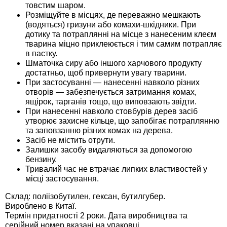
Средства защиты от мух
товстим шаром.
Семена сидератов
Розміщуйте в місцях, де переважно мешкають
(водяться) гризуни або комахи-шкідники. При
Средства защиты от моли
Семена табака
дотику та потраплянні на місце з нанесеним клеєм
тварина міцно приклеюється і тим самим потрапляє
в пастку.
Средства защиты от капустницы
Семена томатов
Шматочка сиру або іншого харчового продукту
достатньо, щоб привернути увагу тварини.
Средства защиты от кротов
При застосуванні — нанесенні навколо різних
Семена газонной травы
отворів — забезпечується затримання комах,
ящірок, тарганів тощо, що виповзають звідти.
Средства защиты от грызунов
Семена тыквы, патиссона
При нанесенні навколо стовбурів дерев засіб
утворює захисне кільце, що запобігає потраплянню
та заповзанню різних комах на дерева.
Препараты для септиков, выгребных ям и
Семена укропа
Засіб не містить отрути.
дачных туалетов, биодеструкторы
Залишки засобу видаляються за допомогою
бензину.
Семена фасоли
Тривалий час не втрачає липких властивостей у
Хозяйственные товары
місці застосування.
Семена цветов
Склад: поліізобутилен, гексан, бутилгубер.
Средства защиты растений
Вироблено в Китаї.
Семена шпината
Термін придатності 2 роки. Дата виробництва та
Лидеры продаж
серійний номер вказані на упаковці.