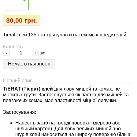
Семена огурцов
Удобрения
Удобрения «Сударушка», «Рязаночка»
Семена перца
Опрыскиватели
30,00 грн.
Удобрения «Чистый лист» кристаллические
100 г
Семена петрушки
Горшки для цветов, кашпо
Tierat клей 135 г от грызунов и насекомых-вредителей
Удобрения «Чистый лист» кристаллические
Кількість
Семена пряных трав
Перчатки
300 г
-
+
шт
Семена редиса
Тенты
Немає в наявності
Удобрения «Чистый лист» в палочках
Семена редьки
Средства защиты от колорадского жука
Повний опис
Удобрения «Чистый лист» Успех
TiERAT (Тієрат) клей
для лову мишей та комах, не
Семена салата
Средства защиты от тараканов, прусаков,
містить отрути. Застосовується як пастка для мишей та
повзаючих комах, має властивості міцної липучки.
клопов, блох, домашних и садовых муравьев
Семена свеклы
Застосування:
Средства защиты от комаров, москитов,
Нанесіть засіб на тверді поверхні (дерево або
клещей, ос, мошек, слепней
Семена сельдерея
щільний картон). Для лову великих мишей або
щурів клей наноситься на широку поверхню більш